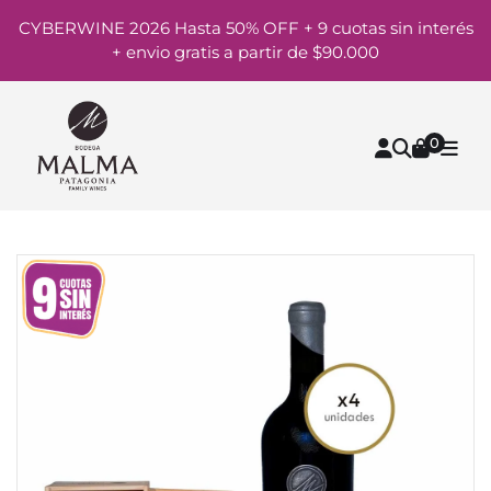
CYBERWINE 2026 Hasta 50% OFF + 9 cuotas sin interés
+ envio gratis a partir de $90.000
0